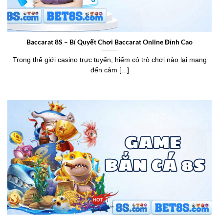
d
u
n
Baccarat 8S – Bí Quyết Chơi Baccarat Online Đỉnh Cao
g
Trong thế giới casino trực tuyến, hiếm có trò chơi nào lại mang
đến cảm [...]