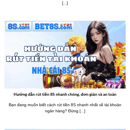
[...]
Hướng dẫn rút tiền 8S nhanh chóng, đơn giản và an toàn
Bạn đang muốn biết cách rút tiền 8S nhanh nhất về tài khoản
ngân hàng? Đừng [...]