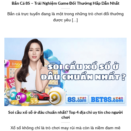
Bắn Cá 8S – Trải Nghiệm Game Đổi Thưởng Hấp Dẫn Nhất
Bắn cá trực tuyến đang là một trong những trò chơi đổi thưởng
được yêu [...]
Soi cầu xổ số ở đâu chuẩn nhất? Top 4 địa chỉ uy tín cho người
chơi
Xổ số không chỉ là trò chơi may rủi mà còn là niềm đam mê