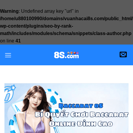
Warning
: Undefined array key "url" in
/home/u880100990/domains/vuanhacai8s.com/public_html/
wp-content/plugins/seo-by-rank-
math/includes/modules/schema/snippets/class-author.php
on line
41
C
h
u
y
ể
n
đ
ế
n
n
ộ
i