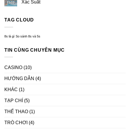
Xác Suất
Th10
TAG CLOUD
8s là gì
So sánh 8s và 5s
TIN CÙNG CHUYÊN MỤC
CASINO
(10)
HƯỚNG DẪN
(4)
KHÁC
(1)
TẠP CHÍ
(5)
THỂ THAO
(1)
TRÒ CHƠI
(4)