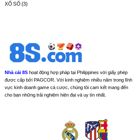
XỔ SỐ
(3)
Nhà cái 8S
hoạt động hợp pháp tại Philippines với giấy phép
được cấp bởi PAGCOR. Với kinh nghiệm nhiều năm trong lĩnh
vực kinh doanh game cá cược, chúng tôi cam kết mang đến
cho bạn những trải nghiệm hiện đại và uy tín nhất.