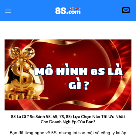
C
h
u
y
ể
n
đ
ế
n
n
ộ
i
d
u
n
8S Là Gì ? So Sánh 5S, 6S, 7S, 8S: Lựa Chọn Nào Tối Ưu Nhất
g
Cho Doanh Nghiệp Của Bạn?
Bạn đã từng nghe về 5S, nhưng tại sao một số công ty lại áp