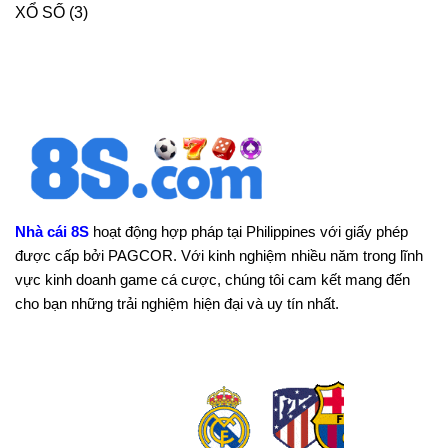
XỔ SỐ
(3)
Nhà cái 8S
hoạt động hợp pháp tại Philippines với giấy phép
được cấp bởi PAGCOR. Với kinh nghiệm nhiều năm trong lĩnh
vực kinh doanh game cá cược, chúng tôi cam kết mang đến
cho bạn những trải nghiệm hiện đại và uy tín nhất.