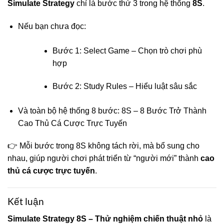
Simulate Strategy
chỉ là bước thứ 3 trong hệ thống
8S
.
Nếu bạn chưa đọc:
Bước 1: Select Game – Chọn trò chơi phù
hợp
Bước 2: Study Rules – Hiểu luật sâu sắc
Và toàn bộ hệ thống 8 bước:
8S – 8 Bước Trở Thành
Cao Thủ Cá Cược Trực Tuyến
👉 Mỗi bước trong 8S không tách rời, mà bổ sung cho
nhau, giúp người chơi phát triển từ “người mới” thành
cao
thủ cá cược trực tuyến
.
Kết luận
Simulate Strategy 8S – Thử nghiệm chiến thuật nhỏ
là