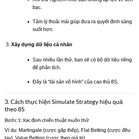
bạc.
Tâm lý thoải mái giúp đưa ra quyết định sáng
suốt hơn.
Xây dựng dữ liệu cá nhân
Sau nhiều lần thử, bạn sẽ có bộ dữ liệu riêng
để phân tích.
Đây là “tài sản vô hình” của cao thủ 8S.
3. Cách thực hiện Simulate Strategy hiệu quả
theo 8S
Bước 1: Xác định chiến thuật muốn thử
Ví dụ: Martingale (cược gấp thếp), Flat Betting (cược đều
tay), Value Betting (cược theo giá trị).