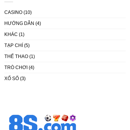
CASINO
(10)
HƯỚNG DẪN
(4)
KHÁC
(1)
TẠP CHÍ
(5)
THỂ THAO
(1)
TRÒ CHƠI
(4)
XỔ SỐ
(3)