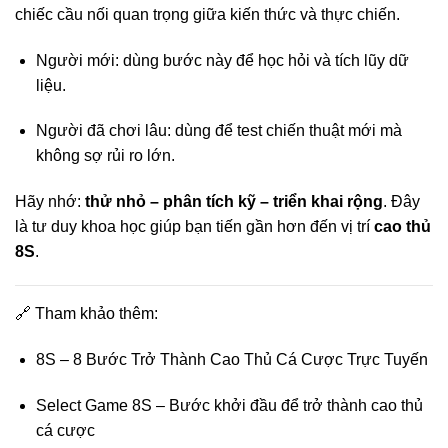
chiếc cầu nối quan trọng giữa kiến thức và thực chiến.
Người mới: dùng bước này để học hỏi và tích lũy dữ
liệu.
Người đã chơi lâu: dùng để test chiến thuật mới mà
không sợ rủi ro lớn.
Hãy nhớ:
thử nhỏ – phân tích kỹ – triển khai rộng
. Đây
là tư duy khoa học giúp bạn tiến gần hơn đến vị trí
cao thủ
8S
.
🔗 Tham khảo thêm:
8S – 8 Bước Trở Thành Cao Thủ Cá Cược Trực Tuyến
Select Game 8S – Bước khởi đầu để trở thành cao thủ
cá cược